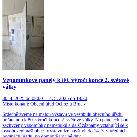
Vzpomínkové panely k 80. výročí konce 2. světové
války
30. 4. 2025 od 08:00 - 14. 5. 2025 do 18:30
Místo konání:
Obecní úřad Ochoz u Brna -
Srdečně zveme na malou výstavu ve vestibulu obecního úřadu
pořádanou k 80. výročí konce 2. světové války. Na panelech jsou
zachyceny vzpomínky pamětníků a další záznamy vztahující se k
osvobození naší obce. Výstavu lze navštívit do 14. 5. v úředních
hodinách úřadu, po domluvě i v jiné dny.