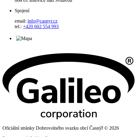
664 01 Bílovice nad Svitavou
Spojení
email:
info@casnyr.cz
tel.:
+420 602 554 993
Oficiální stránky Dobrovolného svazku obcí Časnýř © 2026