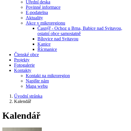
Úřední deska
Povinné informace
E-podatelna
Aktuality
Akce v mikroregionu
Časnýř - Ochoz u Brna, Babice nad Svitavou,
ostatní obce samostatně
Bílovice nad Svitavou
Kanice
Řícmanice
Členské obce
Projekty
Fotogalerie
Kontakty
Kontakt na mikroregion
Napište nám
Mapa webu
Úvodní stránka
Kalendář
Kalendář