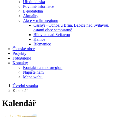
Úřední deska
Povinné informace
E-podatelna
Aktuality
Akce v mikroregionu
Časnýř - Ochoz u Brna, Babice nad Svitavou,
ostatní obce samostatně
Bílovice nad Svitavou
Kanice
Řícmanice
Členské obce
Projekty
Fotogalerie
Kontakty
Kontakt na mikroregion
Napište nám
Mapa webu
Úvodní stránka
Kalendář
Kalendář