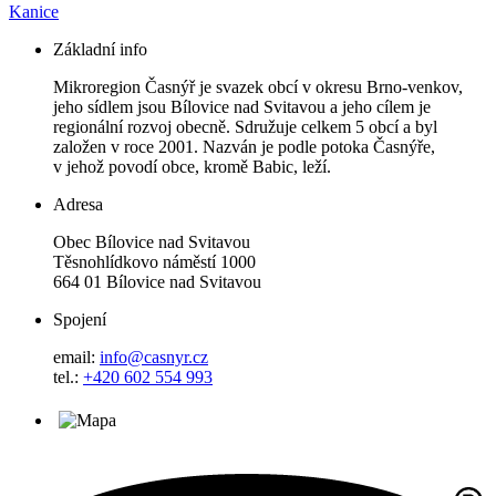
Kanice
Základní info
Mikroregion Časnýř je svazek obcí v okresu Brno-venkov,
jeho sídlem jsou Bílovice nad Svitavou a jeho cílem je
regionální rozvoj obecně. Sdružuje celkem 5 obcí a byl
založen v roce 2001. Nazván je podle potoka Časnýře,
v jehož povodí obce, kromě Babic, leží.
Adresa
Obec Bílovice nad Svitavou
Těsnohlídkovo náměstí 1000
664 01 Bílovice nad Svitavou
Spojení
email:
info@casnyr.cz
tel.:
+420 602 554 993