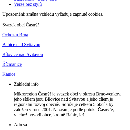
Verze bez stylů
Upozornění: změna vzhledu vyžaduje zapnuté cookies.
Svazek obcí Časnýř
Ochoz u Brna
Babice nad Svitavou
Bílovice nad Svitavou
Řícmanice
Kanice
Základní info
Mikroregion Časnýř je svazek obcí v okresu Brno-venkov,
jeho sídlem jsou Bílovice nad Svitavou a jeho cílem je
regionální rozvoj obecně. Sdružuje celkem 5 obcí a byl
založen v roce 2001. Nazván je podle potoka Časnýře,
v jehož povodí obce, kromě Babic, leží.
Adresa