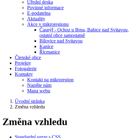
Úřední deska
Povinné informace
E-podatelna
Aktuality
Akce v mikroregionu
Časnýř - Ochoz u Brna, Babice nad Svitavou,
ostatní obce samostatně
Bílovice nad Svitavou
Kanice
Řícmanice
Členské obce
Projekty
Fotogalerie
Kontakty
Kontakt na mikroregion
Napište nám
Mapa webu
Úvodní stránka
Změna vzhledu
Změna vzhledu
Standardní verze s CSS