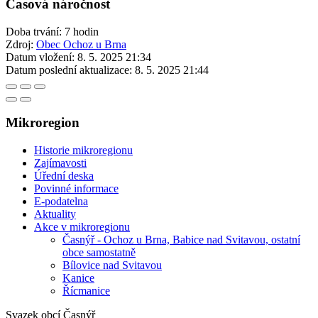
Časová náročnost
Doba trvání: 7 hodin
Zdroj:
Obec Ochoz u Brna
Datum vložení:
8. 5. 2025 21:34
Datum poslední aktualizace:
8. 5. 2025 21:44
Mikroregion
Historie mikroregionu
Zajímavosti
Úřední deska
Povinné informace
E-podatelna
Aktuality
Akce v mikroregionu
Časnýř - Ochoz u Brna, Babice nad Svitavou, ostatní
obce samostatně
Bílovice nad Svitavou
Kanice
Řícmanice
Svazek obcí Časnýř