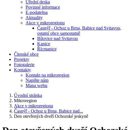
Úřední deska
Povinné informace
E-podatelna
Aktuality
Akce v mikroregionu
Časnýř - Ochoz u Brna, Babice nad Svitavou,
ostatní obce samostatně
Bílovice nad Svitavou
Kanice
Řícmanice
Členské obce
Projekty
Fotogalerie
Kontakty
Kontakt na mikroregion
Napište nám
Mapa webu
Úvodní stránka
Mikroregion
Akce v mikroregionu
Časnýř - Ochoz u Brna, Babice nad...
Den otevřených dveří Ochozské jeskyně