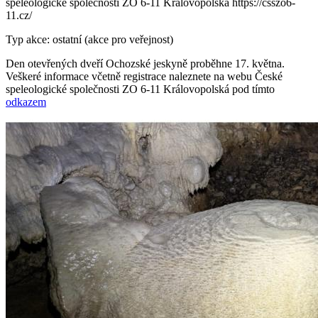
speleologické společnosti ZO 6-11 Královopolská https://csszo6-
11.cz/
Typ akce: ostatní (akce pro veřejnost)
Den otevřených dveří Ochozské jeskyně proběhne 17. května.
Veškeré informace včetně registrace naleznete na webu České
speleologické společnosti ZO 6-11 Královopolská pod tímto
odkazem