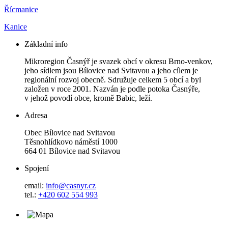
Řícmanice
Kanice
Základní info
Mikroregion Časnýř je svazek obcí v okresu Brno-venkov,
jeho sídlem jsou Bílovice nad Svitavou a jeho cílem je
regionální rozvoj obecně. Sdružuje celkem 5 obcí a byl
založen v roce 2001. Nazván je podle potoka Časnýře,
v jehož povodí obce, kromě Babic, leží.
Adresa
Obec Bílovice nad Svitavou
Těsnohlídkovo náměstí 1000
664 01 Bílovice nad Svitavou
Spojení
email:
info@casnyr.cz
tel.:
+420 602 554 993