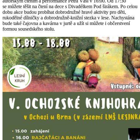
autorským čtením a performance Petra Váši v 16:00. Od 17:30
se můžete těšit na čtení na dece s Divadélkem Pod širákem. Po celou
dobu akce budou probíhat dobrodružné hravé aktivity pro děti,
rukodělné dílničky a dobrodružně-knižní stezka v lese. Nachystána
bude také čajovna a kavárna v jurtě a užít si můžete i občerstvení
formou sousedského stolu.