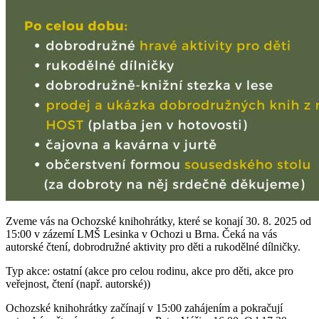
Zveme vás na Ochozské knihohrátky, které se konají 30. 8. 2025 od
15:00 v zázemí LMŠ Lesinka v Ochozi u Brna. Čeká na vás
autorské čtení, dobrodružné aktivity pro děti a rukodělné dílničky.
Typ akce: ostatní (akce pro celou rodinu, akce pro děti, akce pro
veřejnost, čtení (např. autorské))
Ochozské knihohrátky začínají v 15:00 zahájením a pokračují