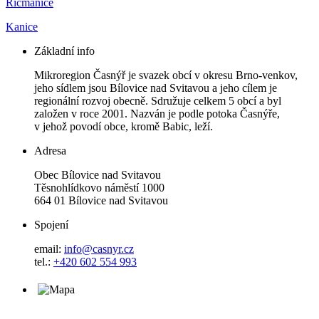
Řícmanice
Kanice
Základní info
Mikroregion Časnýř je svazek obcí v okresu Brno-venkov,
jeho sídlem jsou Bílovice nad Svitavou a jeho cílem je
regionální rozvoj obecně. Sdružuje celkem 5 obcí a byl
založen v roce 2001. Nazván je podle potoka Časnýře,
v jehož povodí obce, kromě Babic, leží.
Adresa
Obec Bílovice nad Svitavou
Těsnohlídkovo náměstí 1000
664 01 Bílovice nad Svitavou
Spojení
email:
info@casnyr.cz
tel.:
+420 602 554 993